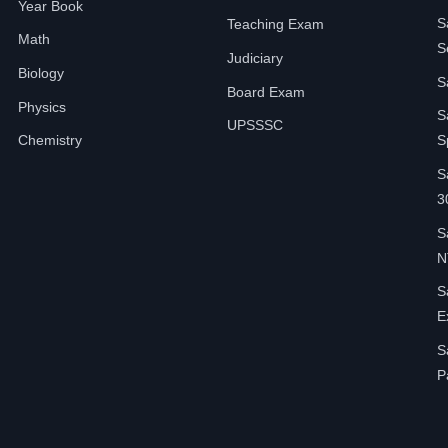
Year Book
S
Teaching Exam
Math
S
Judiciary
Biology
S
Board Exam
Physics
S
UPSSSC
Chemistry
S
S
3
S
N
S
E
S
P