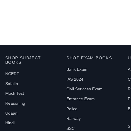
SHOP SUBJECT
SHOP EXAM BOOKS
U
BOOKS
Bank Exam
A
NCERT
IAS 2024
C
Safalta
Civil Services Exam
R
Mock Test
Entrance Exam
P
Reasoning
Police
B
Udaan
Railway
Hindi
S
SSC