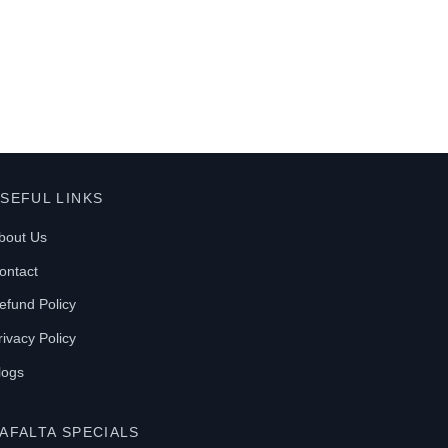
SEFUL LINKS
bout Us
ontact
efund Policy
rivacy Policy
logs
AFALTA SPECIALS