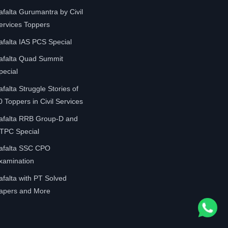
afalta Gurumantra by Civil
ervices Toppers
afalta IAS PCS Special
afalta Quad Summit
pecial
afalta Struggle Stories of
0 Toppers in Civil Services
afalta RRB Group-D and
TPC Special
afalta SSC CPO
xamination
afalta with PT Solved
apers and More