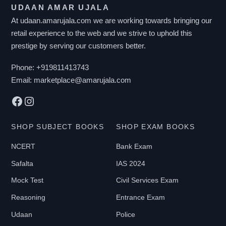
UDAAN AMAR UJALA
The
At udaan.amarujala.com we are working towards bringing our
options
retail experience to the web and we strive to uphold this
may
prestige by serving our customers better.
be
chosen
Phone:
+919811413743
on
Email:
marketplace@amarujala.com
the
Facebook
Instagram
product
page
SHOP SUBJECT BOOKS
SHOP EXAM BOOKS
NCERT
Bank Exam
Safalta
IAS 2024
Mock Test
Civil Services Exam
Reasoning
Entrance Exam
Udaan
Police