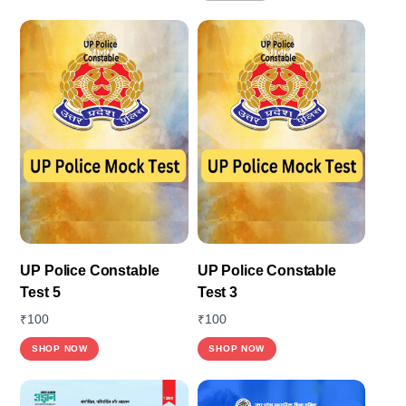
UP Police Constable
UP Police Constable
Test 5
Test 3
₹
100
₹
100
This
This
SHOP NOW
SHOP NOW
product
product
has
has