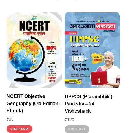
NCERT Objective
UPPCS (Prarambhik )
Geography (Old Edition-
Pariksha – 24
Ebook)
Visheshank
₹
99
₹
120
SHOP NOW
SOLD OUT