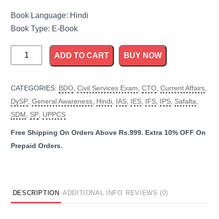
Book Language: Hindi
Book Type: E-Book
Safalta
ADD TO CART
BUY NOW
with
PT
CATEGORIES:
BDO
,
Civil Services Exam
,
CTO
,
Current Affairs
,
Solved
DySP
,
General Awareness
,
Hindi
,
IAS
,
IES
,
IFS
,
IPS
,
Safalta
,
Papers
SDM
,
SP
,
UPPCS
and
More
quantity
DESCRIPTION
ADDITIONAL INFO
REVIEWS (0)