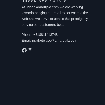
UDAAN AMAR UJALA
At udaan.amarujala.com we are working
towards bringing our retail experience to the
web and we strive to uphold this prestige by
serving our customers better.
Phone:
+919811413743
Email:
marketplace@amarujala.com
Facebook
Instagram