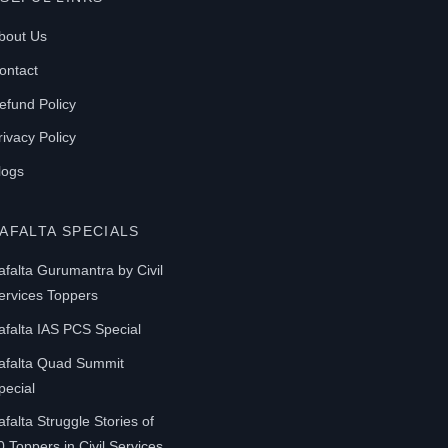
bout Us
ontact
efund Policy
rivacy Policy
logs
AFALTA SPECIALS
afalta Gurumantra by Civil
ervices Toppers
afalta IAS PCS Special
afalta Quad Summit
pecial
afalta Struggle Stories of
0 Toppers in Civil Services