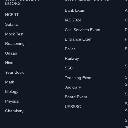
BOOKS
Bank Exam
A
NCERT
IAS 2024
C
Safalta
Civil Services Exam
R
Mock Test
Entrance Exam
P
Reasoning
Police
B
Udaan
Railway
Hindi
S
SSC
Year Book
S
Teaching Exam
Math
S
Judiciary
Biology
S
Board Exam
Physics
S
UPSSSC
Chemistry
S
S
3