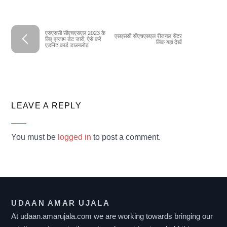
एसएससी सीएचएसएल 2023 के
एसएससी सीएचएसएल रीजनल सेंटर
लिए एग्जाम डेट जारी, ऐसे करें
लिंक यहां देखें
एडमिट कार्ड डाउनलोड
LEAVE A REPLY
You must be
logged in
to post a comment.
UDAAN AMAR UJALA
At udaan.amarujala.com we are working towards bringing our