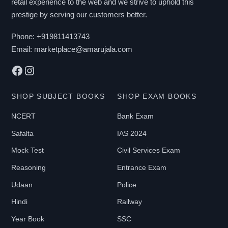
retail experience to the web and we strive to uphold this
prestige by serving our customers better.
Phone:
+919811413743
Email:
marketplace@amarujala.com
Facebook
Instagram
SHOP SUBJECT BOOKS
SHOP EXAM BOOKS
NCERT
Bank Exam
Safalta
IAS 2024
Mock Test
Civil Services Exam
Reasoning
Entrance Exam
Udaan
Police
Hindi
Railway
Year Book
SSC