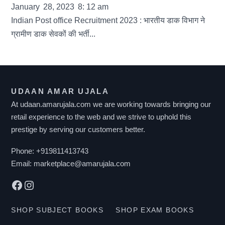
January
28
,
2023
8
:
12
am
Indian Post office Recruitment 2023 : भारतीय डाक विभाग ने
ग्रामीण डाक सेवकों की भर्ती...
UDAAN AMAR UJALA
At udaan.amarujala.com we are working towards bringing our
retail experience to the web and we strive to uphold this
prestige by serving our customers better.
Phone:
+919811413743
Email:
marketplace@amarujala.com
Facebook
Instagram
SHOP SUBJECT BOOKS
SHOP EXAM BOOKS