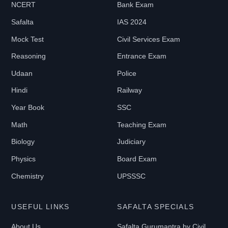
NCERT
Bank Exam
Safalta
IAS 2024
Mock Test
Civil Services Exam
Reasoning
Entrance Exam
Udaan
Police
Hindi
Railway
Year Book
SSC
Math
Teaching Exam
Biology
Judiciary
Physics
Board Exam
Chemistry
UPSSSC
USEFUL LINKS
SAFALTA SPECIALS
About Us
Safalta Gurumantra by Civil