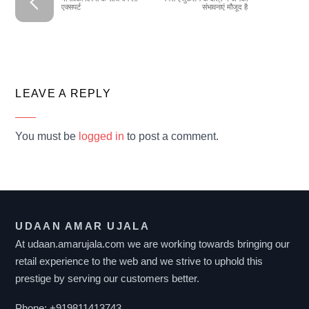
एक्सपर्ट
संभावनाएं मौजूद है
LEAVE A REPLY
You must be
logged in
to post a comment.
UDAAN AMAR UJALA
At udaan.amarujala.com we are working towards bringing our
retail experience to the web and we strive to uphold this
prestige by serving our customers better.
Phone:
+919811413743