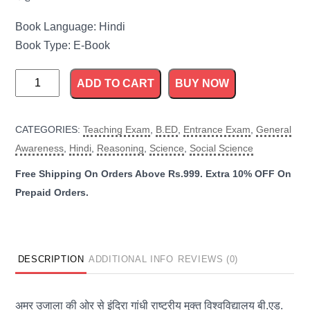
Book Language: Hindi
Book Type: E-Book
IGNOU
ADD TO CART
BUY NOW
B.ed
Guide
CATEGORIES:
Teaching Exam
,
B.ED
,
Entrance Exam
,
General
in
Awareness
,
Hindi
,
Reasoning
,
Science
,
Social Science
Hindi
quantity
DESCRIPTION
ADDITIONAL INFO
REVIEWS (0)
अमर उजाला की ओर से इंदिरा गांधी राष्ट्रीय मुक्त विश्वविद्यालय बी.एड.