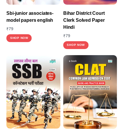
Sbi-junior associates-
Bihar District Court
model papers english
Clerk Solved Paper
Hindi
₹
79
₹
79
SHOP NOW
SHOP NOW