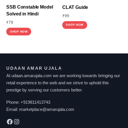
SSB Constable Model
CLAT Guide
Solved in Hindi
₹
99
₹
79
SHOP NOW
SHOP NOW
UDAAN AMAR UJALA
At udaan.amarujala.com we are working towards bringing our
retail experience to the web and we strive to uphold this
prestige by serving our customers better.
Phone:
+919811413743
Email:
marketplace@amarujala.com
Facebook
Instagram