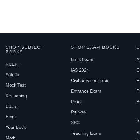
SHOP SUBJECT
SHOP EXAM BOOKS
U
BOOKS
Bank Exam
A
NCERT
IAS 2024
C
Safalta
Civil Services Exam
R
Mock Test
Entrance Exam
P
Reasoning
Police
B
Udaan
Railway
Hindi
S
SSC
Year Book
S
Teaching Exam
Math