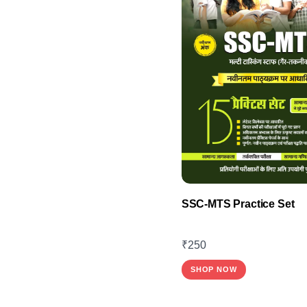
options
may
be
chosen
on
the
product
page
SSC-MTS Practice Set
₹
250
This
SHOP NOW
product
has