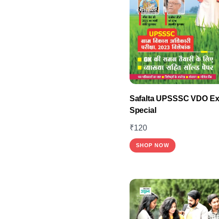
Safalta UPSSSC VDO E
Special
₹
120
This
SHOP NOW
product
has
multiple
variants.
The