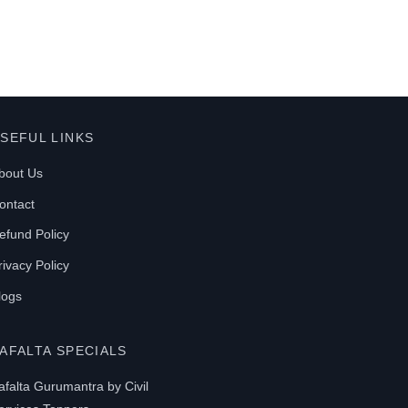
multiple
variants.
The
options
may
SEFUL LINKS
be
chosen
bout Us
on
ontact
the
efund Policy
product
rivacy Policy
page
logs
AFALTA SPECIALS
afalta Gurumantra by Civil