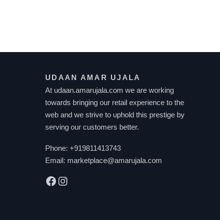
multiple
variants.
The
options
may
UDAAN AMAR UJALA
be
At udaan.amarujala.com we are working
chosen
towards bringing our retail experience to the
on
web and we strive to uphold this prestige by
the
serving our customers better.
product
page
Phone:
+919811413743
Email:
marketplace@amarujala.com
Facebook
Instagram