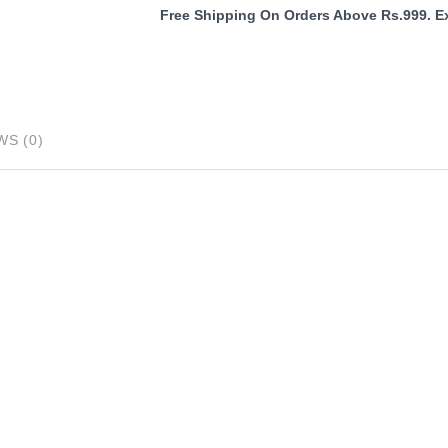
Paper
quantity
WS (0)