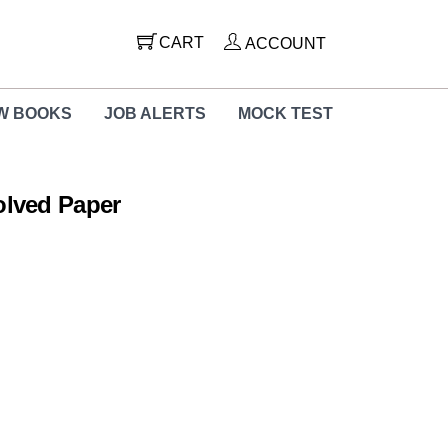
CART
ACCOUNT
W BOOKS
JOB ALERTS
MOCK TEST
lved Paper