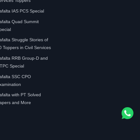
ervices Toppers
afalta IAS PCS Special
afalta Quad Summit
pecial
afalta Struggle Stories of
0 Toppers in Civil Services
afalta RRB Group-D and
TPC Special
afalta SSC CPO
xamination
afalta with PT Solved
apers and More