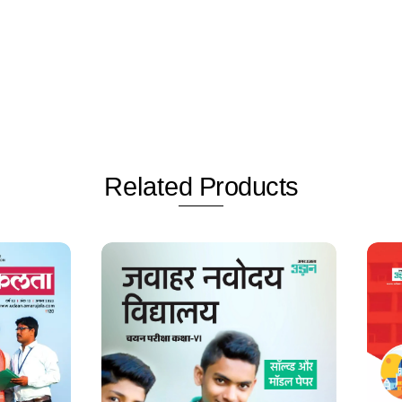
Related
Products