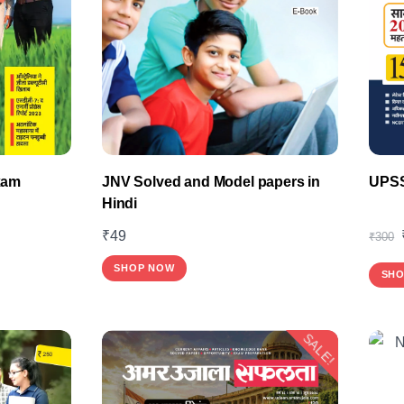
xam
JNV Solved and Model papers in
UPSS
Hindi
₹
49
₹
300
SHOP NOW
SHO
SALE!