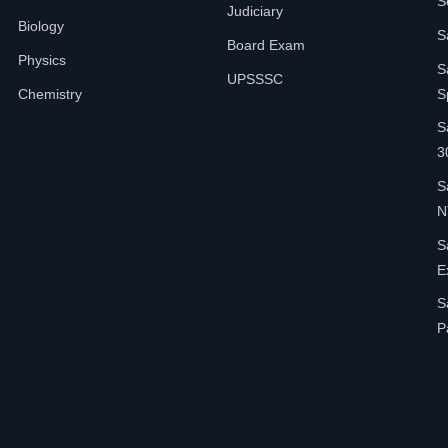
S
Judiciary
Biology
S
Board Exam
Physics
S
UPSSSC
Chemistry
S
S
3
S
N
S
E
S
P