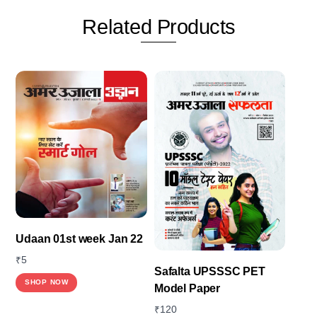
Related
Products
Udaan 01st week Jan 22
₹
5
Safalta UPSSSC PET
SHOP NOW
Model Paper
₹
120