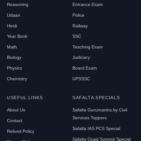
Reasoning
Entrance Exam
Udaan
Police
Hindi
Railway
Year Book
SSC
Math
Teaching Exam
Biology
Judiciary
Physics
Board Exam
Chemistry
UPSSSC
USEFUL LINKS
SAFALTA SPECIALS
About Us
Safalta Gurumantra by Civil
Services Toppers
Contact
Safalta IAS PCS Special
Refund Policy
Safalta Quad Summit Special