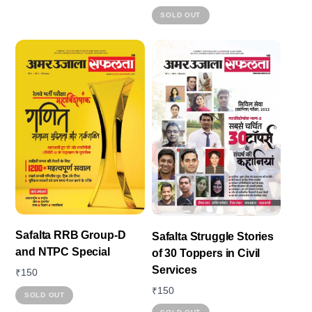
This
SOLD OUT
product
has
multiple
variants.
The
options
may
be
chosen
on
the
Safalta RRB Group-D
Safalta Struggle Stories
product
and NTPC Special
of 30 Toppers in Civil
page
Services
₹
150
₹
150
SOLD OUT