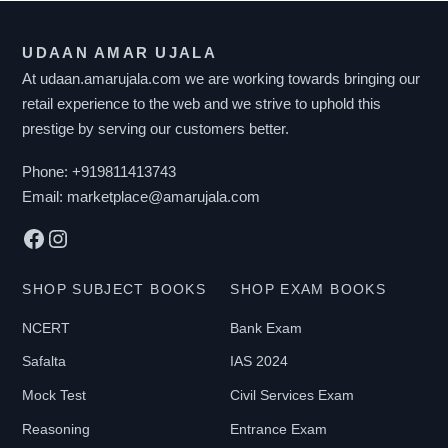
variants.
The
UDAAN AMAR UJALA
options
At udaan.amarujala.com we are working towards bringing our
may
retail experience to the web and we strive to uphold this
be
prestige by serving our customers better.
chosen
on
Phone:
+919811413743
the
Email:
marketplace@amarujala.com
product
Facebook
Instagram
page
SHOP SUBJECT BOOKS
SHOP EXAM BOOKS
NCERT
Bank Exam
Safalta
IAS 2024
Mock Test
Civil Services Exam
Reasoning
Entrance Exam