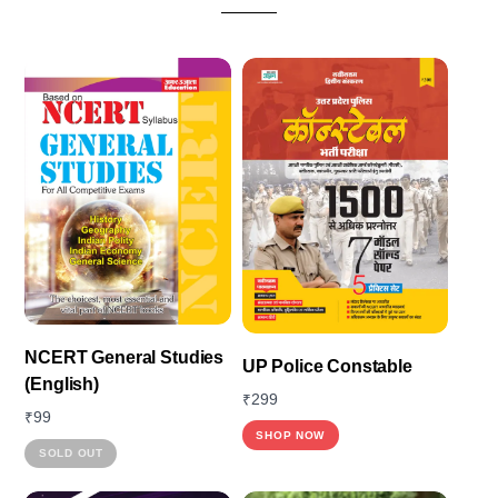
NCERT General Studies
UP Police Constable
(English)
₹
299
₹
99
This
SHOP NOW
This
SOLD OUT
product
product
has