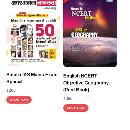
The
options
may
be
chosen
on
the
product
page
Safalta IAS Mains Exam
English NCERT
Special
Objective Geography
(Print Book)
₹
200
₹
350
This
SHOP NOW
product
SHOP NOW
has
multiple