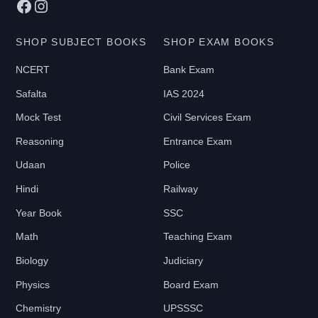
Facebook
Instagram
page
SHOP SUBJECT BOOKS
SHOP EXAM BOOKS
NCERT
Bank Exam
Safalta
IAS 2024
Mock Test
Civil Services Exam
Reasoning
Entrance Exam
Udaan
Police
Hindi
Railway
Year Book
SSC
Math
Teaching Exam
Biology
Judiciary
Physics
Board Exam
Chemistry
UPSSSC