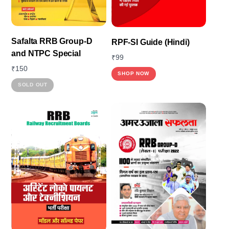
Safalta RRB Group-D
RPF-SI Guide (Hindi)
and NTPC Special
₹
99
₹
150
SHOP NOW
SOLD OUT