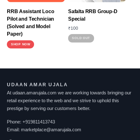
Safalta RRB Group-D
RRB Assistant Loco
Special
Pilot and Technician
(Solved and Model
₹
100
Paper)
This
SOLD OUT
SHOP NOW
product
has
multiple
variants.
The
UDAAN AMAR UJALA
options
At udaan.amarujala.com we are working towards bringing our
may
retail experience to the web and we strive to uphold this
be
prestige by serving our customers better.
chosen
Phone:
+919811413743
on
Email:
marketplace@amarujala.com
the
product