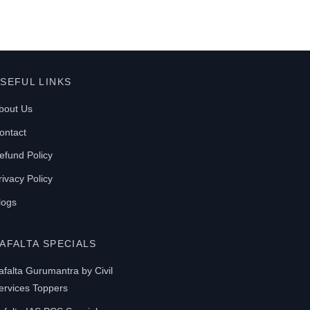
SEFUL LINKS
bout Us
ontact
efund Policy
rivacy Policy
logs
AFALTA SPECIALS
afalta Gurumantra by Civil
ervices Toppers