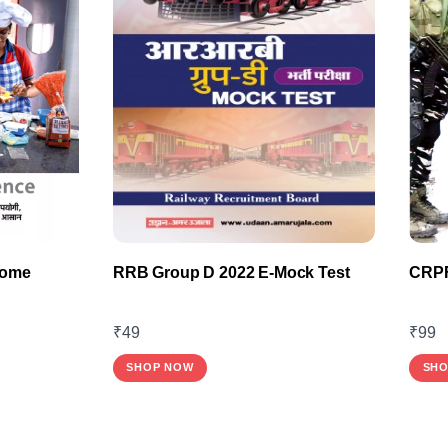
Home
RRB Group D 2022 E-Mock Test
CRPF
₹
49
₹
99
SHOP NOW
SHO