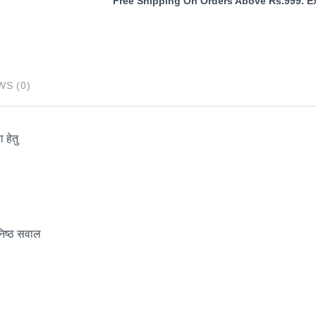
Solved
and
Model
Papers
WS (0)
quantity
 हेतु
ुनिष्ठ सवाल