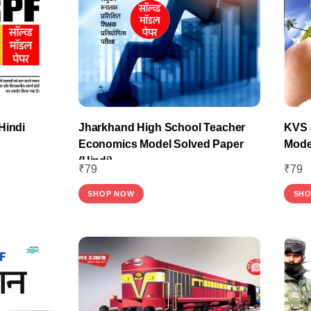
Hindi
Jharkhand High School Teacher
KVS 
Economics Model Solved Paper
Mode
(Hindi)
₹
79
₹
79
SHOP NOW
SHO