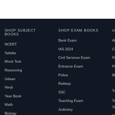
SHOP SUBJECT
SHOP EXAM BOOKS
U
BOOKS
Bank Exam
A
NCERT
IAS 2024
C
Safalta
Civil Services Exam
R
Mock Test
Entrance Exam
P
Reasoning
Police
B
Udaan
Railway
Hindi
S
SSC
Year Book
S
Teaching Exam
Math
S
Judiciary
Biology