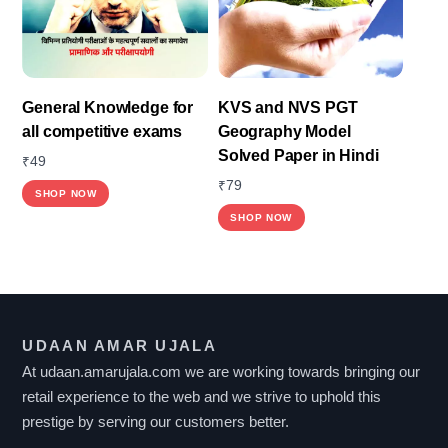
chosen
on
the
product
General Knowledge for
KVS and NVS PGT
page
all competitive exams
Geography Model
Solved Paper in Hindi
₹
49
₹
79
SHOP NOW
SHOP NOW
UDAAN AMAR UJALA
At udaan.amarujala.com we are working towards bringing our
retail experience to the web and we strive to uphold this
prestige by serving our customers better.