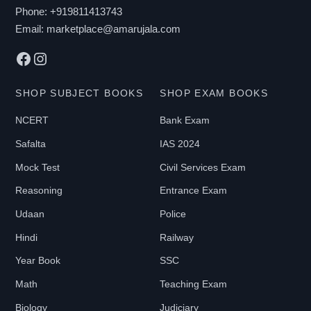
Phone:
+919811413743
Email:
marketplace@amarujala.com
Facebook
Instagram
SHOP SUBJECT BOOKS
SHOP EXAM BOOKS
NCERT
Bank Exam
Safalta
IAS 2024
Mock Test
Civil Services Exam
Reasoning
Entrance Exam
Udaan
Police
Hindi
Railway
Year Book
SSC
Math
Teaching Exam
Biology
Judiciary