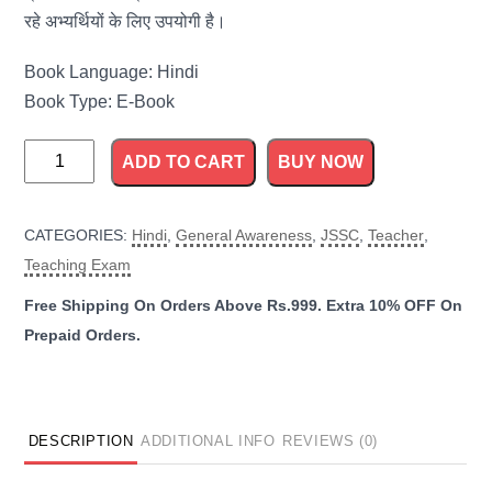
रहे अभ्यर्थियों के लिए उपयोगी है।
Book Language: Hindi
Book Type: E-Book
Jharkhand
ADD TO CART
BUY NOW
TGT
Hindi
CATEGORIES:
Hindi
,
General Awareness
,
JSSC
,
Teacher
,
Guide
Teaching Exam
quantity
DESCRIPTION
ADDITIONAL INFO
REVIEWS (0)