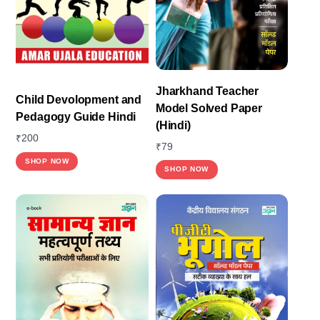
be
chosen
on
the
Jharkhand Teacher
product
Child Devolopment and
Model Solved Paper
page
Pedagogy Guide Hindi
(Hindi)
₹
200
₹
79
This
SHOP NOW
SHOP NOW
product
has
multiple
variants.
The
options
may
be