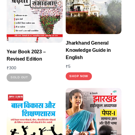
Jharkhand General
Knowledge Guide in
Year Book 2023 –
English
Revised Edition
₹
5
₹
300
SHOP NOW
This
SOLD OUT
product
has
multiple
variants.
The
options
may